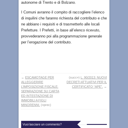
autonome di Trento e di Bolzano.
I Comuni avranno il compito di raccogliere l’elenco
di inquilini che faranno richiesta del contributo e che
ne abbiano i requisiti e di trasmetterlo alle locali
Prefetture. I Prefetti, in base all’elenco ricevuto,
provvederanno poi alla programmazione generale
per l’erogazione del contributo.
←
ESCAMOTAGE PER
(succ»)
L. 90/2013: NUOVI
ALLEGGERIRE
DECRETI ATTUATIVI PER IL
L’IMPOSIZIONE FISCALE:
CERTIFICATO “APE”.
→
SEPARAZIONE SU CARTA
ED INTESTAZIONE DI
IMMOBILI A FIGLI
MINORENNI.
(«prec)
Vuoi lasciare un commento?