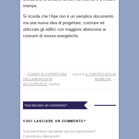
stampa.
Si ricorda che l’Ape non è un semplice documento,
ma una nuova idea di progettare, costruire ed
utilizzare gli edifici con maggiore attenzione ai
consumi di risorse energetiche.
←
FONDO DI COPERTURA
(succ»)
IL CERTIFICATO DI
DELLA MOROSITA’
AGIBILITA’.
→
INCOLPEVOLE.
(«prec)
Vuoi lasciare un commento?
VUOI LASCIARE UN COMMENTO?
Vuoi partecipare lasciando una tua impressione?
Constribuisci liberamete!