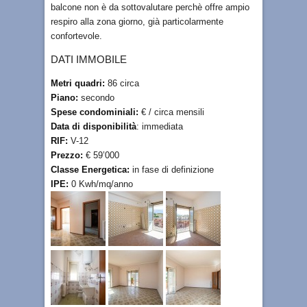
balcone non è da sottovalutare perchè offre ampio
respiro alla zona giorno, già particolarmente
confortevole.
DATI IMMOBILE
Metri quadri:
86 circa
Piano:
secondo
Spese condominiali:
€ / circa mensili
Data di disponibilità
: immediata
RIF:
V-12
Prezzo:
€ 59’000
Classe Energetica:
in fase di definizione
IPE:
0 Kwh/mq/anno