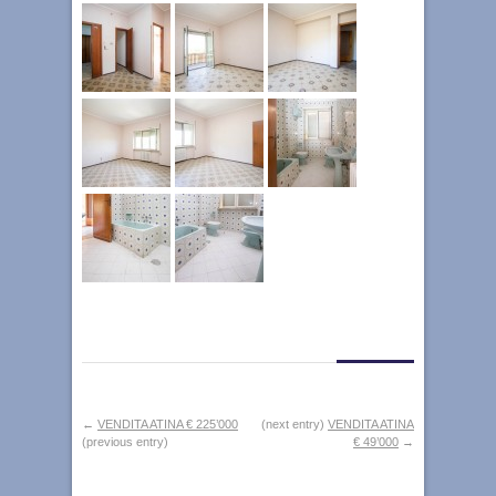
←
VENDITA ATINA € 225’000
(next entry)
VENDITA ATINA
(previous entry)
€ 49’000
→