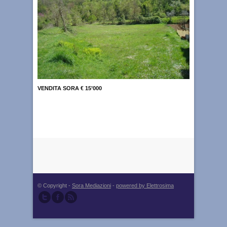
VENDITA SORA € 15’000
© Copyright -
Sora Mediazioni
-
powered by Elettrosima