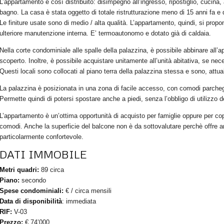
L’appartamento è così distribuito: disimpegno all’ingresso, ripostiglio, cucina
bagno. La casa è stata oggetto di totale ristrutturazione meno di 15 anni fa 
Le finiture usate sono di medio / alta qualità. L’appartamento, quindi, si prop
ulteriore manutenzione interna. E’ termoautonomo e dotato già di caldaia.
Nella corte condominiale alle spalle della palazzina, è possibile abbinare all
scoperto. Inoltre, è possibile acquistare unitamente all’unità abitativa, se nec
Questi locali sono collocati al piano terra della palazzina stessa e sono, attual
La palazzina è posizionata in una zona di facile accesso, con comodi parcheggi 
Permette quindi di potersi spostare anche a piedi, senza l’obbligo di utilizzo de
L’appartamento è un’ottima opportunità di acquisto per famiglie oppure per c
comodi. Anche la superficie del balcone non è da sottovalutare perchè offre am
particolarmente confortevole.
DATI IMMOBILE
Metri quadri:
89 circa
Piano:
secondo
Spese condominiali:
€ / circa mensili
Data di disponibilità
: immediata
RIF:
V-03
Prezzo:
€ 74’000