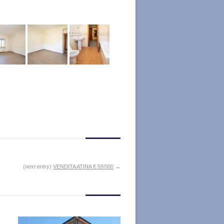
(next entry)
VENDITA ATINA € 59’000
→