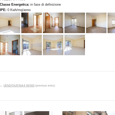
Classe Energetica:
in fase di definizione
IPE:
0 Kwh/mq/anno
←
VENDITA ATINA € 89’000
(previous entry)