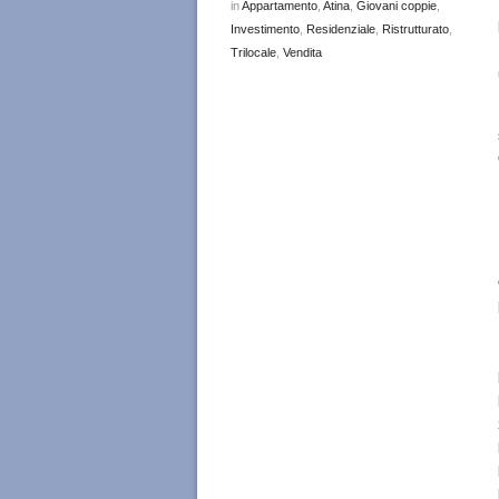
in
Appartamento
,
Atina
,
Giovani coppie
,
Investimento
,
Residenziale
,
Ristrutturato
,
Trilocale
,
Vendita