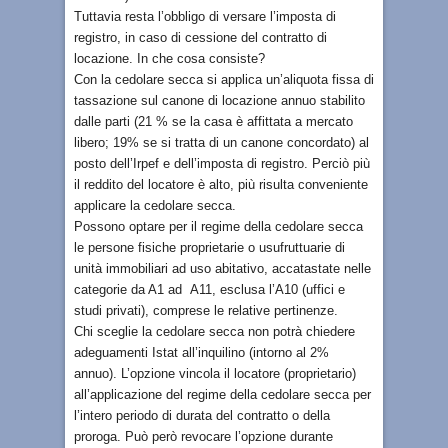
Tuttavia resta l’obbligo di versare l’imposta di
registro, in caso di cessione del contratto di
locazione. In che cosa consiste?
Con la cedolare secca si applica un’aliquota fissa di
tassazione sul canone di locazione annuo stabilito
dalle parti (21 % se la casa è affittata a mercato
libero; 19% se si tratta di un canone concordato) al
posto dell’Irpef e dell’imposta di registro. Perciò più
il reddito del locatore è alto, più risulta conveniente
applicare la cedolare secca.
Possono optare per il regime della cedolare secca
le persone fisiche proprietarie o usufruttuarie di
unità immobiliari ad uso abitativo, accatastate nelle
categorie da A1 ad A11, esclusa l’A10 (uffici e
studi privati), comprese le relative pertinenze.
Chi sceglie la cedolare secca non potrà chiedere
adeguamenti Istat all’inquilino (intorno al 2%
annuo). L’opzione vincola il locatore (proprietario)
all’applicazione del regime della cedolare secca per
l’intero periodo di durata del contratto o della
proroga. Può però revocare l’opzione durante