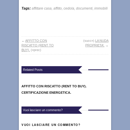
Tags:
affittare casa
,
affitto
,
cedola
,
documenti
,
immobili
←
AFFITTO CON
(succ»)
LA NUDA
RISCATTO (RENT TO
PROPRIETA’.
→
BUY).
(«prec)
Related Posts
AFFITTO CON RISCATTO (RENT TO BUY).
CERTIFICAZIONE ENERGETICA.
Vuoi lasciare un commento?
VUOI LASCIARE UN COMMENTO?