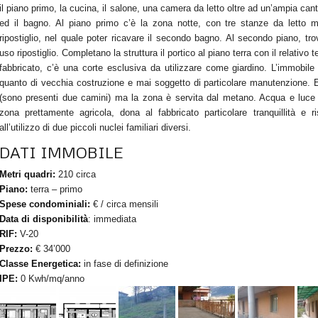
il piano primo, la cucina, il salone, una camera da letto oltre ad un’ampia ca
ed il bagno. Al piano primo c’è la zona notte, con tre stanze da letto m
ripostiglio, nel quale poter ricavare il secondo bagno. Al secondo piano, trov
uso ripostiglio. Completano la struttura il portico al piano terra con il relativo
fabbricato, c’è una corte esclusiva da utilizzare come giardino. L’immobile 
quanto di vecchia costruzione e mai soggetto di particolare manutenzione. E
(sono presenti due camini) ma la zona è servita dal metano. Acqua e luce gi
zona prettamente agricola, dona al fabbricato particolare tranquillità e 
all’utilizzo di due piccoli nuclei familiari diversi.
DATI IMMOBILE
Metri quadri:
210 circa
Piano:
terra – primo
Spese condominiali:
€ / circa mensili
Data di disponibilità
: immediata
RIF:
V-20
Prezzo:
€ 34’000
Classe Energetica:
in fase di definizione
IPE:
0 Kwh/mq/anno