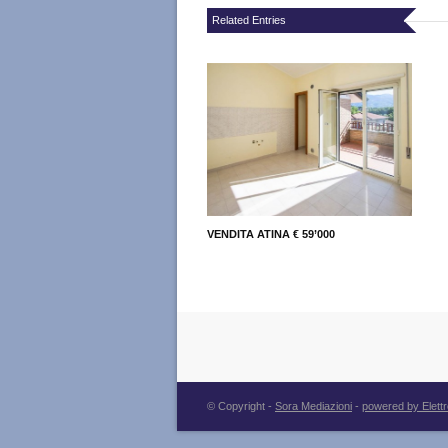
Related Entries
VENDITA ATINA € 59’000
© Copyright -
Sora Mediazioni
-
powered by Elett