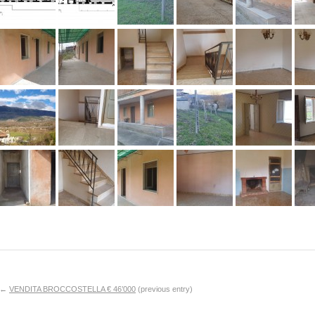
←
VENDITA BROCCOSTELLA € 46’000
(previous entry)