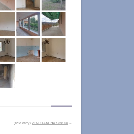
(next entry)
VENDITA ATINA € 89’000
→