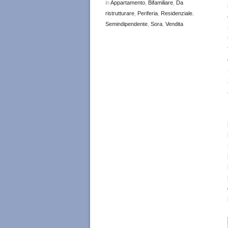
in
Appartamento
,
Bifamiliare
,
Da
ristrutturare
,
Periferia
,
Residenziale
,
Semindipendente
,
Sora
,
Vendita