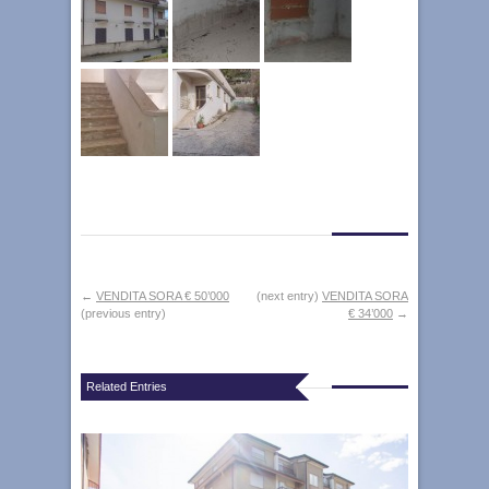
←
VENDITA SORA € 50’000
(next entry)
VENDITA SORA
(previous entry)
€ 34’000
→
Related Entries