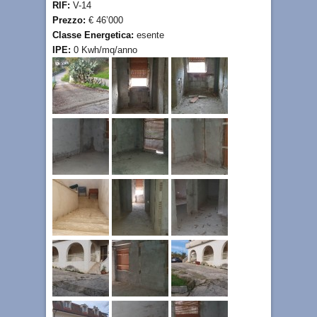
RIF:
V-14
Prezzo:
€ 46’000
Classe Energetica:
esente
IPE:
0 Kwh/mq/anno