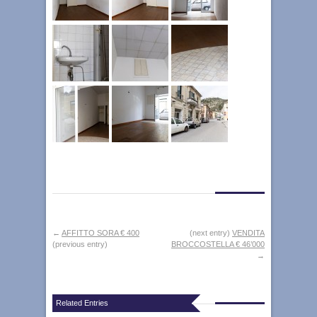
←
AFFITTO SORA € 400
(next entry)
VENDITA
(previous entry)
BROCCOSTELLA € 46’000
→
Related Entries