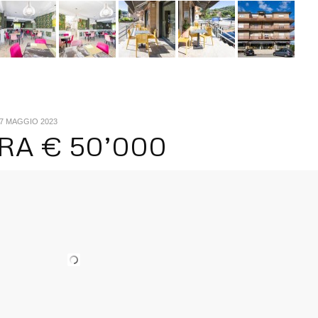
7 MAGGIO 2023
RA € 50’000