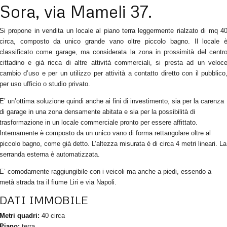
Sora, via Mameli 37.
Si propone in vendita un locale al piano terra leggermente rialzato di mq 4
circa, composto da unico grande vano oltre piccolo bagno. Il locale 
classificato come garage, ma considerata la zona in prossimità del centr
cittadino e già ricca di altre attività commerciali, si presta ad un veloc
cambio d’uso e per un utilizzo per attività a contatto diretto con il pubblico
per uso ufficio o studio privato.
E’ un’ottima soluzione quindi anche ai fini di investimento, sia per la carenza
di garage in una zona densamente abitata e sia per la possibilità di
trasformazione in un locale commerciale pronto per essere affittato.
Internamente è composto da un unico vano di forma rettangolare oltre al
piccolo bagno, come già detto. L’altezza misurata è di circa 4 metri lineari. La
serranda esterna è automatizzata.
E’ comodamente raggiungibile con i veicoli ma anche a piedi, essendo a
metà strada tra il fiume Liri e via Napoli.
DATI IMMOBILE
Metri quadri:
40 circa
Piano:
terra