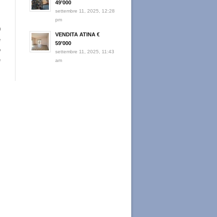
49’000
settembre 11, 2025, 12:28
pm
0
VENDITA ATINA €
è
59’000
o
settembre 11, 2025, 11:43
e
am
,