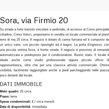
Sora, via Firmio 20
Su strada a forte transito veicolare e pedonale, di accesso al Corso principal
cittadino, Corso Volsci, proponiamo in vendita un locale commerciale al pian
terra di mq 25 circa. Il negozio è dotato di canna fumaria ed è composto d
un unico vano, con piccolo ripostiglio ed il bagno. La porta d’ingresso, co
una piccola vetrina fissa, è fronte strada. Il negozio è provvisto di serrand
automatizzata e predisposto per il condizionatore. Buono stato. Il locale 
ideale anche come studio professionale oppure piccolo ufficio d
rappresentanza, oltre che per una classica attività commerciale. Ottim
visibilità, facilmente raggiungibile anche a piedi parcheggiando nelle piazz
poco distanti dal locale.
DATI IMMOBILE
Metri quadri:
25 circa
Piano:
terra
Spese condominiali:
€ / circa mensili
Data di disponibilità
: immediata