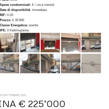
Spese condominiali:
€ / circa mensili
Data di disponibilità
: immediata
RIF:
V-20
Prezzo:
€ 35’000
Classe Energetica:
esente
IPE:
0 Kwh/mq/anno
10 SETTEMBRE 2025
INA € 225’000