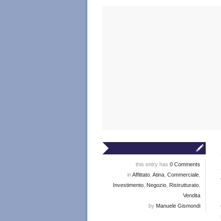
this entry has
0 Comments
in
Affittato
,
Atina
,
Commerciale
,
Investimento
,
Negozio
,
Ristrutturato
,
Vendita
by
Manuele Gismondi