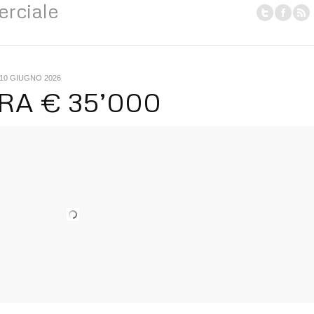
erciale
10 GIUGNO 2026
RA € 35’000