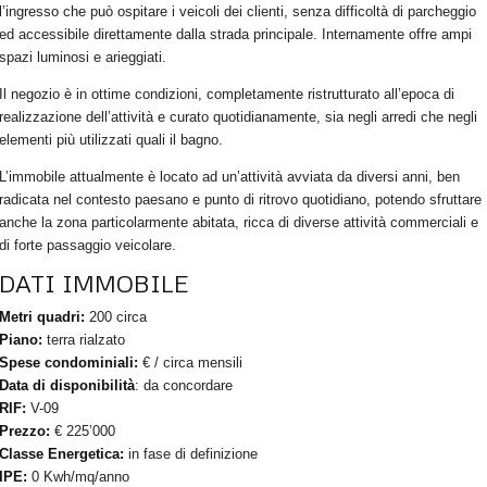
l’ingresso che può ospitare i veicoli dei clienti, senza difficoltà di parcheggio
ed accessibile direttamente dalla strada principale. Internamente offre ampi
spazi luminosi e arieggiati.
Il negozio è in ottime condizioni, completamente ristrutturato all’epoca di
realizzazione dell’attività e curato quotidianamente, sia negli arredi che negli
elementi più utilizzati quali il bagno.
L’immobile attualmente è locato ad un’attività avviata da diversi anni, ben
radicata nel contesto paesano e punto di ritrovo quotidiano, potendo sfruttare
anche la zona particolarmente abitata, ricca di diverse attività commerciali e
di forte passaggio veicolare.
DATI IMMOBILE
Metri quadri:
200 circa
Piano:
terra rialzato
Spese condominiali:
€ / circa mensili
Data di disponibilità
: da concordare
RIF:
V-09
Prezzo:
€ 225’000
Classe Energetica:
in fase di definizione
IPE:
0 Kwh/mq/anno