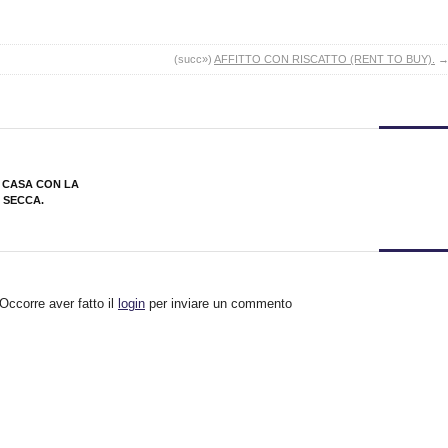
(succ»)
AFFITTO CON RISCATTO (RENT TO BUY).
 CASA CON LA
 SECCA.
Occorre aver fatto il
login
per inviare un commento