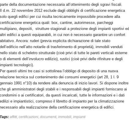
parte della documentazione necessaria all’ottenimento degli sgravi fiscali.
Il d.m. 22 novembre 2012 esclude dagli obblighi di certificazione energetica
solo quegli edifici per cui risulta tecnicamente impossibile procedere alla
certificazione energetica quali: box, cantine, autorimesse, parcheggi
multipiano, depositi, strutture stagionali a protezione degli impianti sportivi e
altri edifici a questi equiparabili, in cui non è necessario garantire un confort
abitativo. Ancora: ruderi (previa esplicita dichiarazione di tale stato
dell’edificio nell’atto notarile di trasferimento di proprietà), immobili venduti
nello stato di scheletro strutturale (cioè privi di tutte le pareti verticali esterne
o di elementi dell’involucro edilizio), rustici (cioè privi delle rifiniture e degli
impianti tecnologici).
Per questi ultimi tre casi si sottolinea l’obbligo di deposito di una nuova
relazione tecnica sul contenimento dei consumi energetici (art 28, 1 l. 9
gennaio 1991 n°10) da rendere alla denuncia di inizio lavori. Si dispone inoltre
che gli amministratori degli stabili e i responsabili degli impianti forniscano ai
condomini o ai certificatori, da questi incaricati, tutte le informazioni e i dati
edilizi e impiantistici, compreso il libretto di impianto per la climatizzazione
necessario alla realizzazione della certificazione energetica di edifici.
Tags:
affitti
,
certificazioni
,
documenti
,
immobili
,
impianti