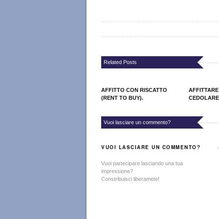
Related Posts
AFFITTO CON RISCATTO
AFFITTARE
(RENT TO BUY).
CEDOLARE
Vuoi lasciare un commento?
VUOI LASCIARE UN COMMENTO?
Vuoi partecipare lasciando una tua
impressione?
Constribuisci liberamete!