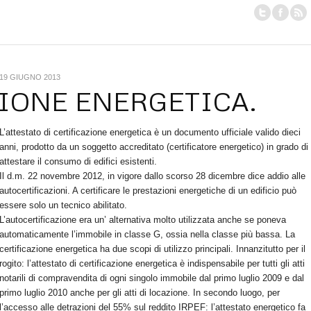
19 GIUGNO 2013
IONE ENERGETICA.
L’attestato di certificazione energetica è un documento ufficiale valido dieci
anni, prodotto da un soggetto accreditato (certificatore energetico) in grado di
attestare il consumo di edifici esistenti.
Il d.m. 22 novembre 2012, in vigore dallo scorso 28 dicembre dice addio alle
autocertificazioni. A certificare le prestazioni energetiche di un edificio può
essere solo un tecnico abilitato.
L’autocertificazione era un’ alternativa molto utilizzata anche se poneva
automaticamente l’immobile in classe G, ossia nella classe più bassa. La
certificazione energetica ha due scopi di utilizzo principali. Innanzitutto per il
rogito: l’attestato di certificazione energetica è indispensabile per tutti gli atti
notarili di compravendita di ogni singolo immobile dal primo luglio 2009 e dal
primo luglio 2010 anche per gli atti di locazione. In secondo luogo, per
l’accesso alle detrazioni del 55% sul reddito IRPEF: l’attestato energetico fa