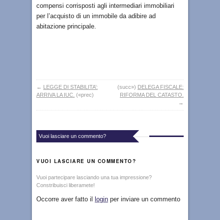
compensi corrisposti agli intermediari immobiliari
per l’acquisto di un immobile da adibire ad
abitazione principale.
←
LEGGE DI STABILITA’:
(succ»)
DELEGA FISCALE:
ARRIVA LA IUC.
(«prec)
RIFORMA DEL CATASTO.
→
Vuoi lasciare un commento?
VUOI LASCIARE UN COMMENTO?
Vuoi partecipare lasciando una tua impressione?
Constribuisci liberamete!
Occorre aver fatto il
login
per inviare un commento