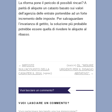
La riforma pone il pericolo di possibili rincari? A
parità di aliquote un catasto basato sui valori
dell’agenzia delle entrate porterebbe ad un forte
incremento delle imposte. Per salvaguardare
l’invarianza di gettito, la soluzione più probabile
potrebbe essere quella di rivedere le aliquote al
ribasso.
←
IMPOSTE
(succ»)
DL: “MISURE
SULL’ACQUISTO DELLA
URGENTI PER IL DISAGIO
CASA PER IL 2014.
(«prec)
ABITATIVO”.
→
Vuoi lasciare un commento?
VUOI LASCIARE UN COMMENTO?
Vuoi partecipare lasciando una tua impressione?