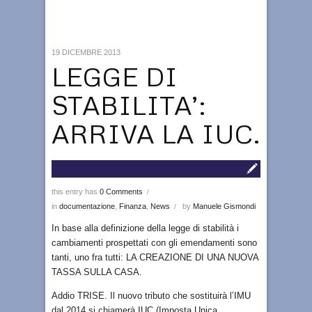
19 DICEMBRE 2013
LEGGE DI
STABILITA’:
ARRIVA LA IUC.
this entry has
0 Comments
/
in
documentazione
,
Finanza
,
News
by
Manuele Gismondi
/
In base alla definizione della legge di stabilità i
cambiamenti prospettati con gli emendamenti sono
tanti, uno fra tutti: LA CREAZIONE DI UNA NUOVA
TASSA SULLA CASA.
Addio TRISE. Il nuovo tributo che sostituirà l’IMU
dal 2014 si chiamerà IUC (Imposta Unica