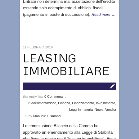
Entrate non determina mai accettazione dell’eredità
essendo solo adempimento di obblighi fiscali
(pagamento imposte di successione).
Read more →
11 FEBBRAIO 2016
LEASING
IMMOBILIARE
this entry has
0 Comments
/
in
documentazione
,
Finanza
,
Finanziamento
,
Investimento
,
Leggi in materia
,
News
,
Vendita
by
Manuele Gismondi
/
La commissione Bilancio della Camera ha
approvato un emendamento alla Legge di Stabilità
che fissa le regole per il “leasing immobiliare”. Esso