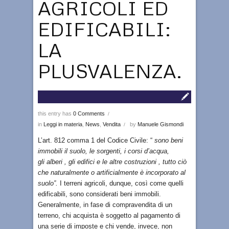
AGRICOLI ED
EDIFICABILI:
LA
PLUSVALENZA.
this entry has
0 Comments
/
in
Leggi in materia
,
News
,
Vendita
by
Manuele Gismondi
/
L’art. 812 comma 1 del Codice Civile: “
sono
beni
immobili
il suolo, le sorgenti, i corsi d’acqua,
gli alberi , gli edifici e le altre costruzioni , tutto ciò
che naturalmente o artificialmente è incorporato al
suolo”.
I terreni agricoli, dunque, così come quelli
edificabili, sono considerati beni immobili.
Generalmente, in fase di compravendita di un
terreno, chi acquista è soggetto al pagamento di
una serie di imposte e chi vende, invece, non