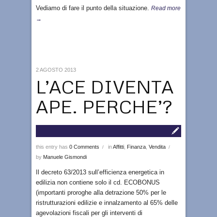
Vediamo di fare il punto della situazione.
Read more
→
2 AGOSTO 2013
L’ACE DIVENTA
APE. PERCHE’?
this entry has
0 Comments
in
Affitti
,
Finanza
,
Vendita
/
/
by
Manuele Gismondi
Il decreto 63/2013 sull’efficienza energetica in
edilizia non contiene solo il cd. ECOBONUS
(importanti proroghe alla detrazione 50% per le
ristrutturazioni edilizie e innalzamento al 65% delle
agevolazioni fiscali per gli interventi di