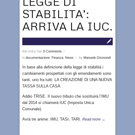
LEGGE DI
STABILITA’:
ARRIVA LA IUC.
this entry has
0 Comments
/
in
documentazione
,
Finanza
,
News
by
Manuele Gismondi
/
In base alla definizione della legge di stabilità i
cambiamenti prospettati con gli emendamenti sono
tanti, uno fra tutti: LA CREAZIONE DI UNA NUOVA
TASSA SULLA CASA.
Addio TRISE. Il nuovo tributo che sostituirà l’IMU
dal 2014 si chiamerà IUC (Imposta Unica
Comunale).
Avrà tre anime: IMU, TASI, TARI.
Read more →