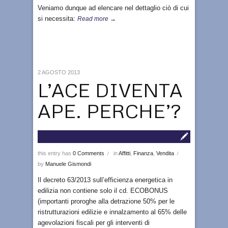
Veniamo dunque ad elencare nel dettaglio ciò di cui
si necessita:
Read more →
2 AGOSTO 2013
L’ACE DIVENTA
APE. PERCHE’?
this entry has
0 Comments
in
Affitti
,
Finanza
,
Vendita
/
/
by
Manuele Gismondi
Il decreto 63/2013 sull’efficienza energetica in
edilizia non contiene solo il cd. ECOBONUS
(importanti proroghe alla detrazione 50% per le
ristrutturazioni edilizie e innalzamento al 65% delle
agevolazioni fiscali per gli interventi di