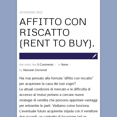
19 GIUGNO 2013
AFFITTO CON
RISCATTO
(RENT TO BUY).
this entry has
0 Comments
in
News
/
/
by
Manuele Gismondi
Hai mai pensato alla formula “affitto con riscatto”
per acquistare la casa dei tuoi sogni?
Le attuali condizioni di mercato e le difficoltà di
accesso al mutuo portano a cercare nuove
strategie di vendita che possono apportare vantaggi
per entrambe le parti. Vediamo come funziona.
L’eventuale futuro acquirente stipula con il venditore
due accordi: un contratto di locazione (ad un