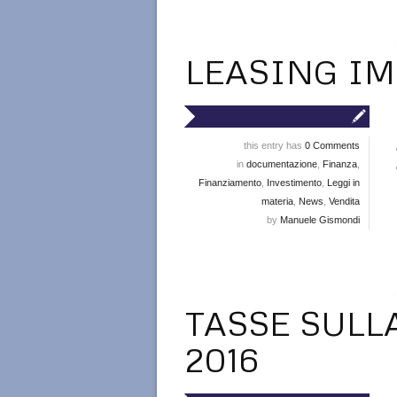
LEASING I
this entry has
0 Comments
in
documentazione
,
Finanza
,
Finanziamento
,
Investimento
,
Leggi in
materia
,
News
,
Vendita
by
Manuele Gismondi
TASSE SULL
2016