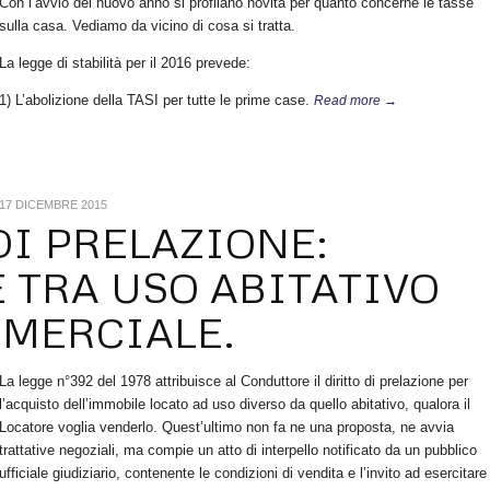
Con l’avvio del nuovo anno si profilano novità per quanto concerne le tasse
sulla casa. Vediamo da vicino di cosa si tratta.
La legge di stabilità per il 2016 prevede:
1) L’abolizione della TASI per tutte le prime case.
Read more →
17 DICEMBRE 2015
DI PRELAZIONE:
 TRA USO ABITATIVO
MERCIALE.
La legge n°392 del 1978 attribuisce al Conduttore il diritto di prelazione per
l’acquisto dell’immobile locato ad uso diverso da quello abitativo, qualora il
Locatore voglia venderlo. Quest’ultimo non fa ne una proposta, ne avvia
trattative negoziali, ma compie un atto di interpello notificato da un pubblico
ufficiale giudiziario, contenente le condizioni di vendita e l’invito ad esercitare