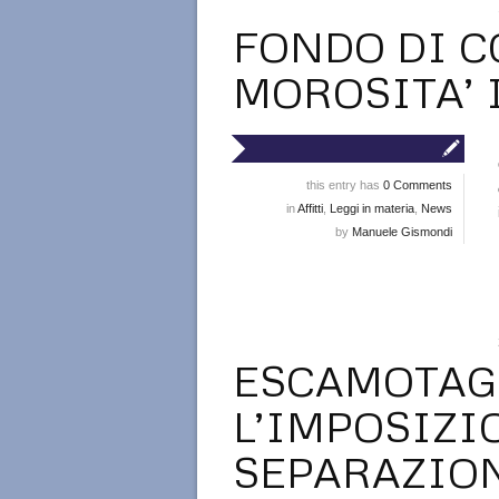
FONDO DI C
MOROSITA’ 
this entry has
0 Comments
in
Affitti
,
Leggi in materia
,
News
by
Manuele Gismondi
ESCAMOTAG
L’IMPOSIZI
SEPARAZION