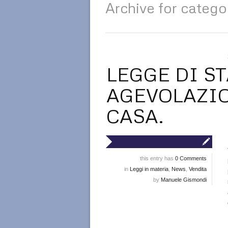
Archive for categ
LEGGE DI ST
AGEVOLAZI
CASA.
this entry has
0 Comments
in
Leggi in materia
,
News
,
Vendita
by
Manuele Gismondi