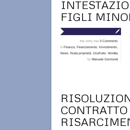
INTESTAZIO
FIGLI MINO
this entry has
0 Comments
in
Finanza
,
Finanziamento
,
Investimento
,
News
,
Nuda proprietà
,
Usufrutto
,
Vendita
by
Manuele Gismondi
RISOLUZION
CONTRATTO 
RISARCIME