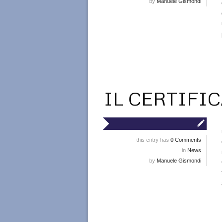
by
Manuele Gismondi
IL CERTIFIC
this entry has
0 Comments
in
News
by
Manuele Gismondi