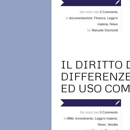
this entry has
0 Comments
in
documentazione
,
Finanza
,
Leggi in
materia
,
News
by
Manuele Gismondi
IL DIRITTO 
DIFFERENZE
ED USO COM
this entry has
0 Comments
in
Affitti
,
Investimento
,
Leggi in materia
,
News
,
Vendita